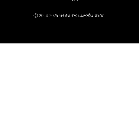
ⓒ 2024-2025 บริษัท ริช แมชชีน จำกัด.