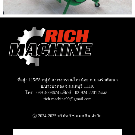
ที่อยู่ : 115/58 หมู่.6 ถ.บางกรวย-ไทรน้อย ต.บางรักพัฒนา
อ.บางบัวทอง จ.นนทบุรี 11110
โทร : 089-4008674 แฟ็กซ์ : 02‐924‐2201 อีเมล :
rich.machine99@gmail.com
ⓒ 2024-2025 บริษัท ริช แมชชีน จำกัด.