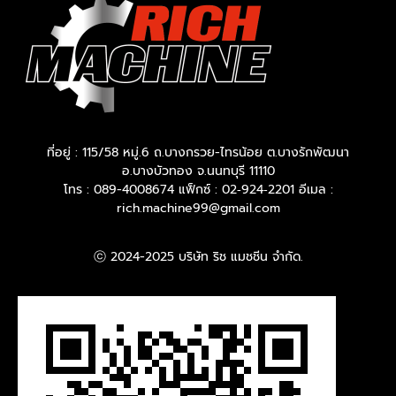
ที่อยู่ : 115/58 หมู่.6 ถ.บางกรวย-ไทรน้อย ต.บางรักพัฒนา
อ.บางบัวทอง จ.นนทบุรี 11110
โทร : 089-4008674 แฟ็กซ์ : 02‐924‐2201 อีเมล :
rich.machine99@gmail.com
ⓒ 2024-2025 บริษัท ริช แมชชีน จำกัด.